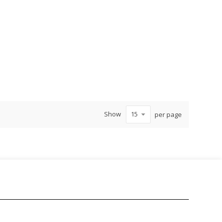
Show
per page