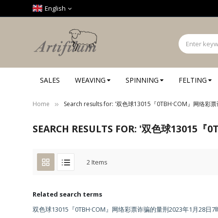
Cookies management panel
English
SALES
WEAVING
SPINNING
FELTING
Home
Search results for: '双色球13015『0TBH·COM』网络
SEARCH RESULTS FOR: '双色球1301
2
Items
Related search terms
双色球13015『0TBH·COM』网络彩票诈骗的量刑2023年1月28日7时25分13秒