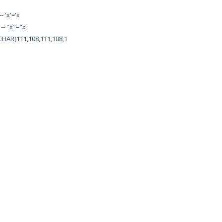
'x'='x
 "x"="x
R(111,108,111,108,1