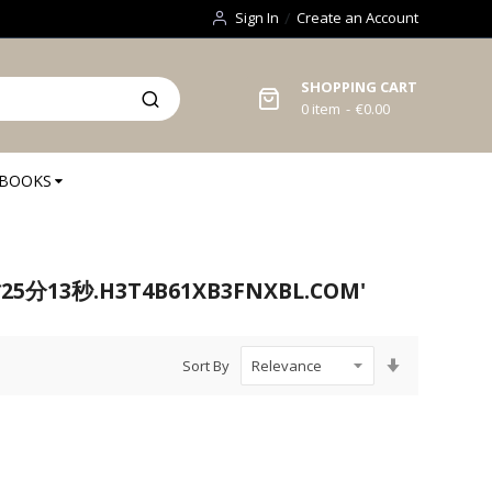
Sign In
Create an Account
SHOPPING CART
0
item
€0.00
BOOKS
分13秒.H3T4B61XB3FNXBL.COM'
Set
Sort By
Ascending
Direction