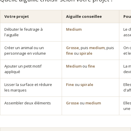
Votre projet
Aiguille conseillee
Pou
Débuter le feutrage à
Medium
Le c
l'aiguille
ass
Créer un animal ou un
Grosse
, puis
medium
, puis
On c
personnage en volume
fine
ou
spirale
et l
Ajouter un petit motif
Medium
ou
fine
La m
appliqué
devi
Lisser la surface et réduire
Fine
ou
spirale
Elle
les marques
d'aff
Assembler deux éléments
Grosse
ou
medium
Elle
une 