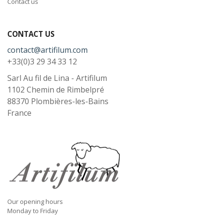
Contact us
CONTACT US
contact@artifilum.com
+33(0)3 29 34 33 12
Sarl Au fil de Lina - Artifilum
1102 Chemin de Rimbelpré
88370
Plombières-les-Bains
France
Our opening hours
Monday to Friday