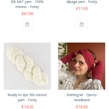
BB NAT yarn - 100%
Alpaga yarn - Fonty
merino - Fonty
€11.50
€67.00
Ready to dye ‘BB merino’
Knitting kit - Qenzo
yarn - Fonty
Headband
€14.20
€10.00