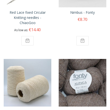
Red Lace fixed Circular
Nimbus - Fonty
Knitting needles -
€8.70
ChiaoGoo
€14.40
As low as