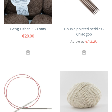
Gengis Khan 3 - Fonty
Double pointed neddles -
Chiaogoo
€20.00
€13.20
As low as