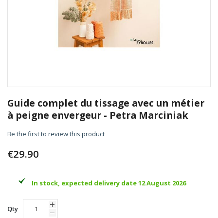
Skip
to
Guide complet du tissage avec un métier
the
à peigne envergeur - Petra Marciniak
beginning
of
Be the first to review this product
the
images
€29.90
gallery
In stock, expected delivery date 12 August 2026
Qty