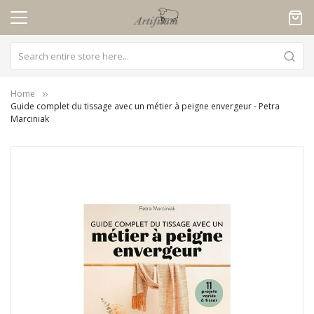
Cookies management panel
Home
Guide complet du tissage avec un métier à peigne envergeur - Petra
Marciniak
Skip
to
the
end
of
the
images
gallery