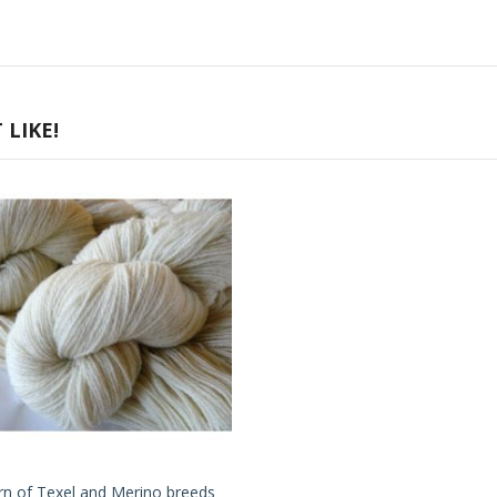
LIKE!
rn of Texel and Merino breeds