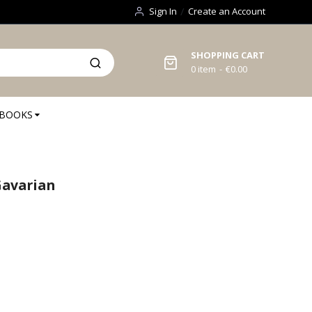
Sign In
Create an Account
SHOPPING CART
0
item
€0.00
BOOKS
Gavarian