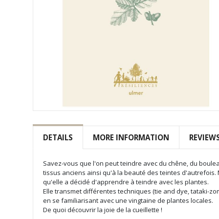
Skip
to
the
DETAILS
MORE INFORMATION
REVIEW
beginning
of
the
Savez-vous que l'on peut teindre avec du chêne, du bouleau
images
tissus anciens ainsi qu'à la beauté des teintes d'autrefois
gallery
qu'elle a décidé d'apprendre à teindre avec les plantes.
Elle transmet différentes techniques (tie and dye, tataki-zo
en se familiarisant avec une vingtaine de plantes locales.
De quoi découvrir la joie de la cueillette !