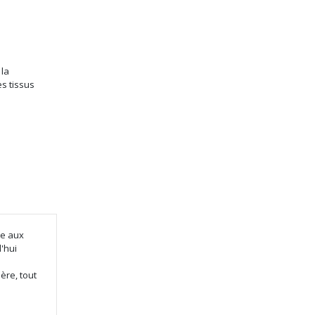
 la
es tissus
ée aux
'hui
ère, tout