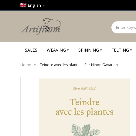
Cookies management panel
English
SALES
WEAVING
SPINNING
FELTING
Home
Teindre avec les plantes - Par Ninon Gavarian
Skip
to
the
end
of
the
images
gallery