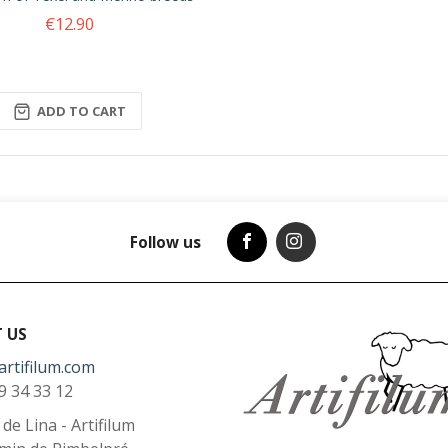
€12.90
ADD TO CART
Follow us
 US
artifilum.com
9 34 33 12
l de Lina - Artifilum