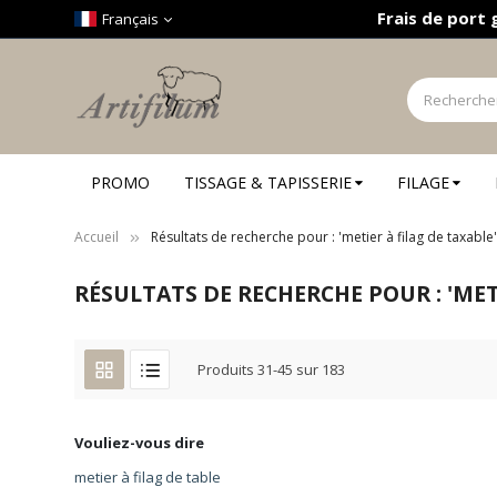
Panneau de gestion des cookies
Frais de port 
Français
PROMO
TISSAGE & TAPISSERIE
FILAGE
Accueil
Résultats de recherche pour : 'metier à filag de taxable
RÉSULTATS DE RECHERCHE POUR : 'MET
Produits
31
-
45
sur
183
Vouliez-vous dire
metier à filag de table