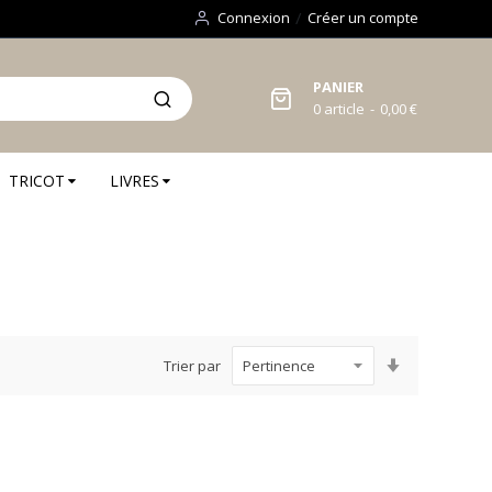
Connexion
Créer un compte
PANIER
0
article
0,00 €
TRICOT
LIVRES
Par
Trier par
ordre
croissant