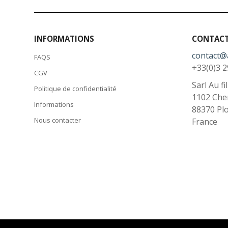
INFORMATIONS
CONTAC
contact@
FAQS
+33(0)3 2
CGV
Sarl Au fi
Politique de confidentialité
1102 Che
Informations
88370
Pl
Nous contacter
France