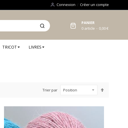
Connexion
Créer un compte
PANIER
0
article
0,00 €
TRICOT
LIVRES
Par
Trier par
ordre
décroissant