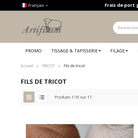
Panneau de gestion des cookies
Frais de port 
Français
PROMO
TISSAGE & TAPISSERIE
FILAGE
Accueil
TRICOT
Fils de tricot
FILS DE TRICOT
Produits
1
-
15
sur
17