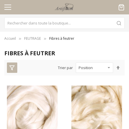
Panneau de gestion des cookies
Accueil
FEUTRAGE
Fibres à feutrer
FIBRES À FEUTRER
Par
Trier par
ord
déc