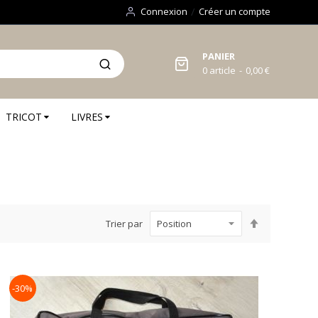
Connexion
Créer un compte
PANIER
0
article
0,00 €
TRICOT
LIVRES
Par
Trier par
ordre
décroissant
-30%