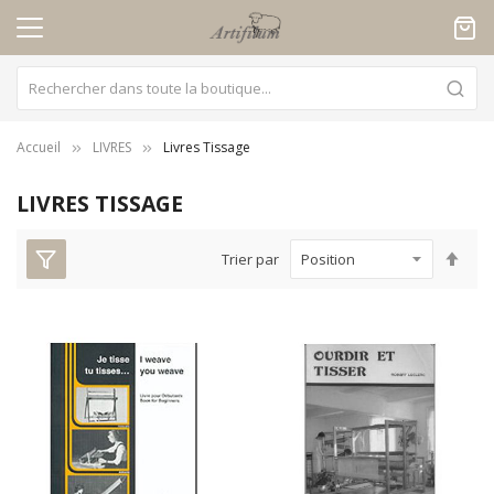
Panneau de gestion des cookies
Accueil
LIVRES
Livres Tissage
LIVRES TISSAGE
Par
Trier par
ord
déc