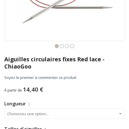
Skip
to
Aiguilles circulaires fixes Red lace -
the
ChiaoGoo
beginning
of
Soyez le premier à commenter ce produit
the
images
14,40 €
À partir de
gallery
Longueur