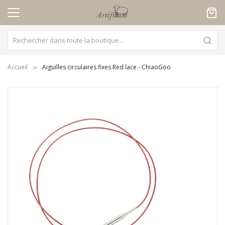
Panneau de gestion des cookies
Accueil
Aiguilles circulaires fixes Red lace - ChiaoGoo
Skip
to
the
end
of
the
images
gallery