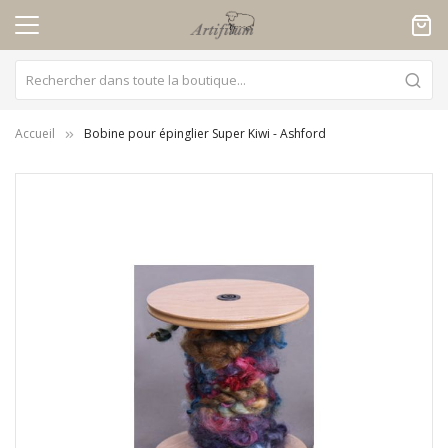
Panneau de gestion des cookies
Accueil
Bobine pour épinglier Super Kiwi - Ashford
Skip
to
the
end
of
the
images
gallery