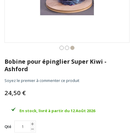
Skip
to
Bobine pour épinglier Super Kiwi -
the
Ashford
beginning
of
Soyez le premier à commenter ce produit
the
images
24,50 €
gallery
En stock, livré à partir du 12 Août 2026
Qté