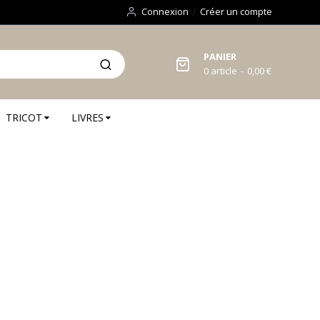
Connexion
Créer un compte
PANIER
0
article
0,00 €
TRICOT
LIVRES