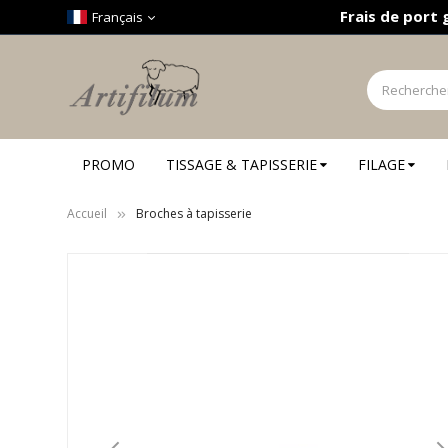
Panneau de gestion des cookies
Frais de port 
Français
PROMO
TISSAGE & TAPISSERIE
FILAGE
Accueil
Broches à tapisserie
Skip
to
the
end
of
the
images
gallery