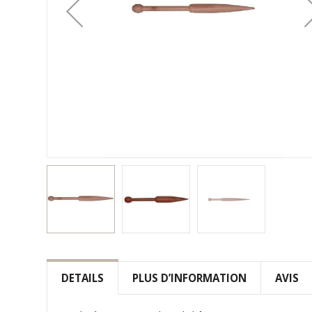
Skip
to
the
DETAILS
PLUS D’INFORMATION
AVIS
beginning
of