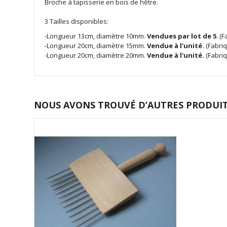
the
Broche à tapisserie en bois de hêtre.
images
gallery
3 Tailles disponibles:
-Longueur 13cm, diamètre 10mm.
Vendues par lot de 5
. (
-Longueur 20cm, diamètre 15mm.
Vendue à l'unité.
(Fabri
-Longueur 20cm, diamètre 20mm.
Vendue à l'unité.
(Fabri
NOUS AVONS TROUVÉ D’AUTRES PRODUITS