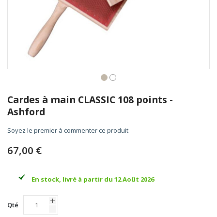
Skip
to
Cardes à main CLASSIC 108 points -
the
Ashford
beginning
of
Soyez le premier à commenter ce produit
the
images
67,00 €
gallery
En stock, livré à partir du 12 Août 2026
Qté