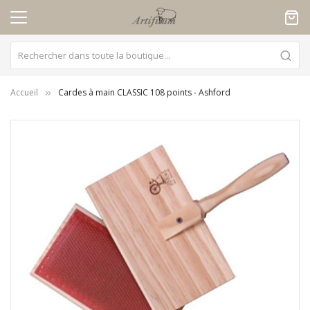
Panneau de gestion des cookies
Accueil
Cardes à main CLASSIC 108 points - Ashford
Skip
to
the
end
of
the
images
gallery