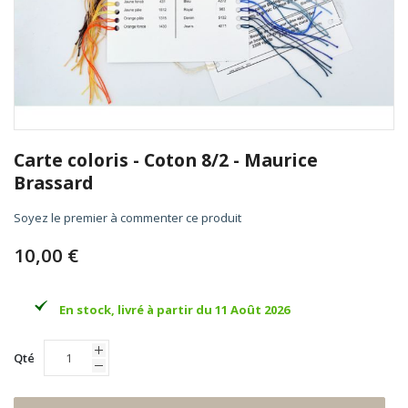
Skip
to
Carte coloris - Coton 8/2 - Maurice
the
Brassard
beginning
of
Soyez le premier à commenter ce produit
the
images
10,00 €
gallery
En stock, livré à partir du 11 Août 2026
Qté