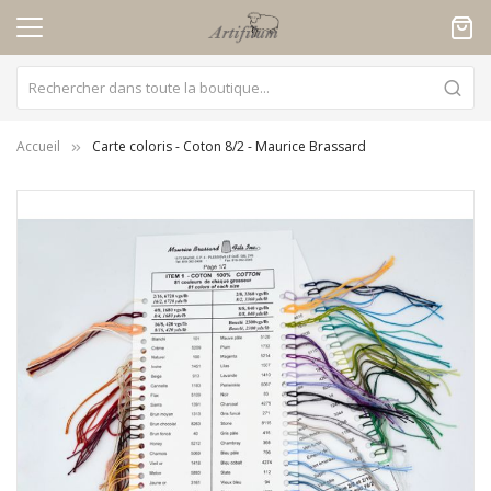
Panneau de gestion des cookies
Accueil
Carte coloris - Coton 8/2 - Maurice Brassard
Skip
to
the
end
of
the
images
gallery