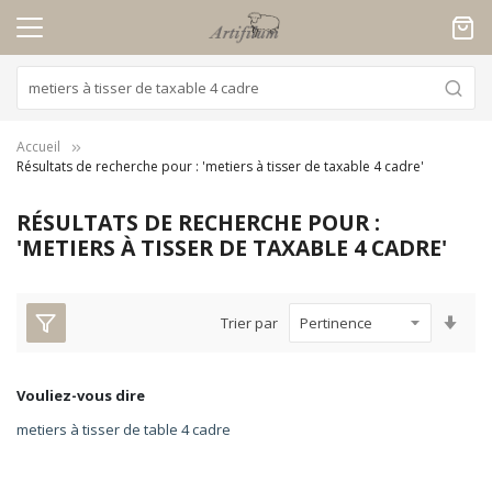
Panneau de gestion des cookies
Accueil
Résultats de recherche pour : 'metiers à tisser de taxable 4 cadre'
RÉSULTATS DE RECHERCHE POUR :
'METIERS À TISSER DE TAXABLE 4 CADRE'
Par
Trier par
ord
croi
Vouliez-vous dire
metiers à tisser de table 4 cadre