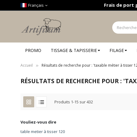
Panneau de gestion des cookies
Frais de port 
Français
PROMO
TISSAGE & TAPISSERIE
FILAGE
Accueil
Résultats de recherche pour : 'taxable métier à tisser 1
RÉSULTATS DE RECHERCHE POUR : 'TAXA
Produits
1
-
15
sur
432
Vouliez-vous dire
table metier à tisser 120