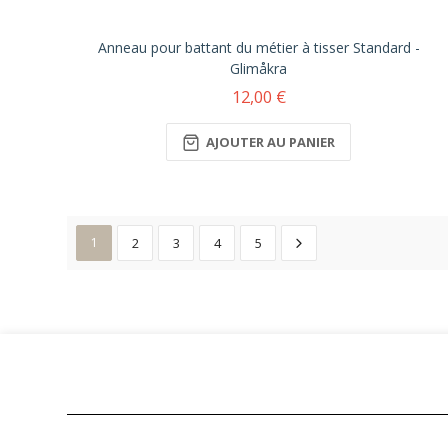
Anneau pour battant du métier à tisser Standard -
Glimåkra
12,00 €
AJOUTER AU PANIER
1
2
3
4
5