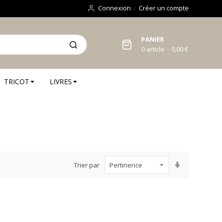
Connexion
Créer un compte
PANIER
0
article
0,00 €
TRICOT
LIVRES
Par
Trier par
ordre
croissant