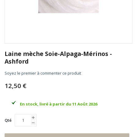
Skip
to
Laine mèche Soie-Alpaga-Mérinos -
the
Ashford
beginning
of
Soyez le premier à commenter ce produit
the
images
12,50 €
gallery
En stock, livré à partir du 11 Août 2026
Qté