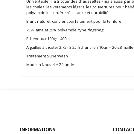
the
Un véritable fil à tricoter des chaussettes - mais aussi parf
images
les châles, les vêtements légers, les couvertures pour bébé
gallery
polyamide lui confère résistance et durabilité.
Blanc naturel, convient parfaitement pour la teinture.
75% laine et 25% polyamide, type
fingering
.
Echeveaux 100gr - 400m.
Aiguilles à tricoter 2.75 - 3.25. Echantillon 10cm = 26-28 maill
Traitement Superwash
Made in Nouvelle Zélande
INFORMATIONS
CONTAC