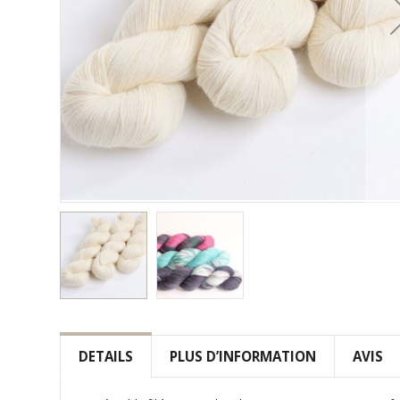
Skip
to
the
DETAILS
PLUS D’INFORMATION
AVIS
beginning
of