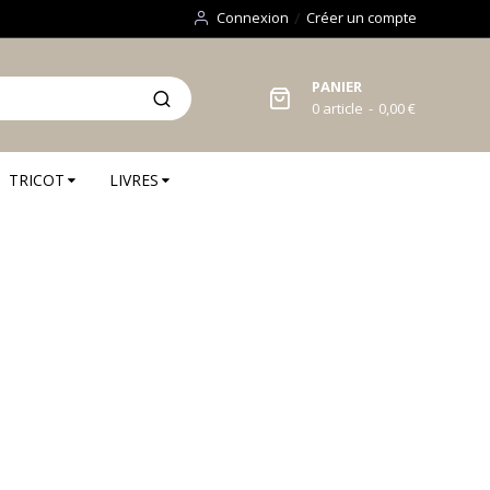
Connexion
Créer un compte
PANIER
0
article
0,00 €
TRICOT
LIVRES