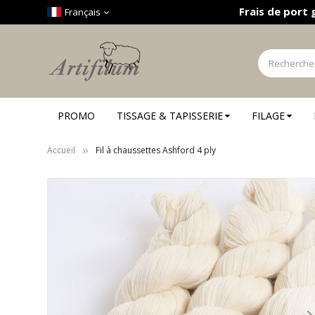
Panneau de gestion des cookies
Frais de port 
Français
PROMO
TISSAGE & TAPISSERIE
FILAGE
Accueil
Fil à chaussettes Ashford 4 ply
Skip
to
the
end
of
the
images
gallery