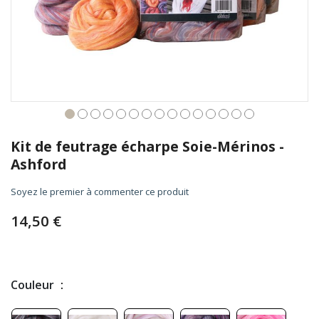
Skip
to
Kit de feutrage écharpe Soie-Mérinos -
the
Ashford
beginning
of
Soyez le premier à commenter ce produit
the
images
14,50 €
gallery
Couleur