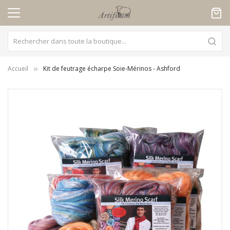
Panneau de gestion des cookies
Accueil
Kit de feutrage écharpe Soie-Mérinos - Ashford
Skip
to
the
end
of
the
images
gallery