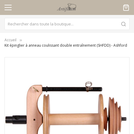
Panneau de gestion des cookies
Accueil
Kit épinglier à anneau coulissant double entraînement (SHFDD) - Ashford
Skip
to
the
end
of
the
images
gallery