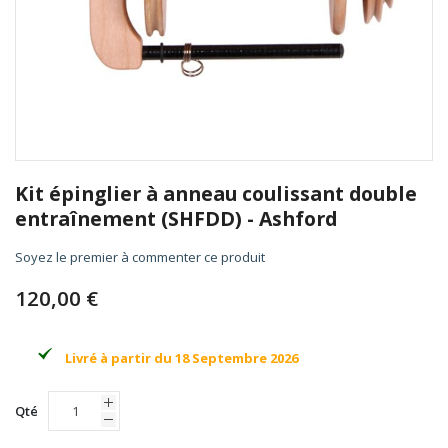
Skip
to
Kit épinglier à anneau coulissant double
the
entraînement (SHFDD) - Ashford
beginning
of
Soyez le premier à commenter ce produit
the
images
120,00 €
gallery
Livré à partir du 18 Septembre 2026
Qté