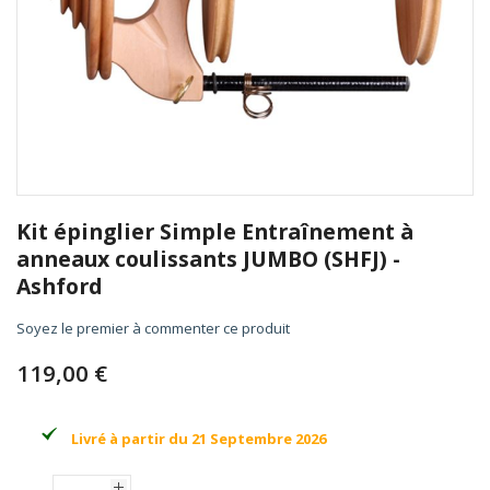
Skip
to
Kit épinglier Simple Entraînement à
the
anneaux coulissants JUMBO (SHFJ) -
beginning
Ashford
of
the
Soyez le premier à commenter ce produit
images
gallery
119,00 €
Livré à partir du 21 Septembre 2026