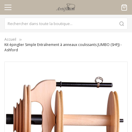
Panneau de gestion des cookies
Accueil
Kit épinglier Simple Entraînement à anneaux coulissants JUMBO (SHFJ) -
Ashford
Skip
to
the
end
of
the
images
gallery