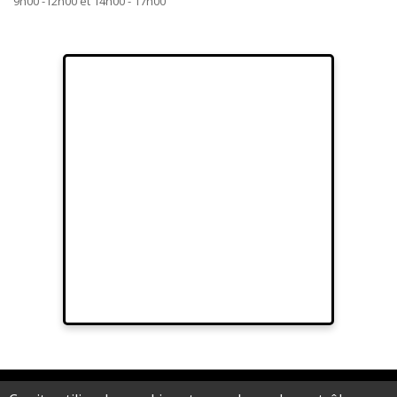
9h00 -12h00 et 14h00 - 17h00
© 2012 Sarl Au fil de Lina - Artifilum au capital de 15.000,00 € - RCS