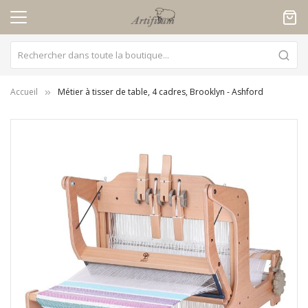
Panneau de gestion des cookies
Accueil
Métier à tisser de table, 4 cadres, Brooklyn - Ashford
Skip
to
the
end
of
the
images
gallery