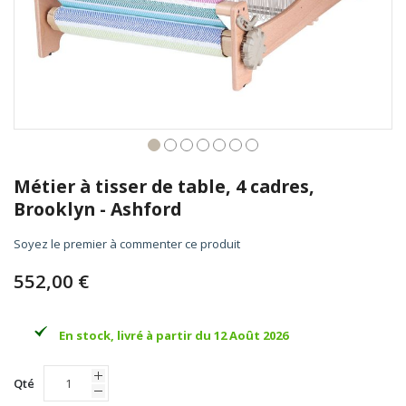
Skip
to
Métier à tisser de table, 4 cadres,
the
Brooklyn - Ashford
beginning
of
Soyez le premier à commenter ce produit
the
images
552,00 €
gallery
En stock, livré à partir du 12 Août 2026
Qté