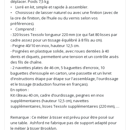
déplacer. Poids 7,5 kg.
• Livré en kit, simple et rapide à assembler.
• Choisissez de laisser naturel ou avec une finition (avec de
la cire de finition, de l’huile ou du vernis selon vos
préférences).
• Comprend :
- 320 lisses Texsolv longueur 220 mm (ce qui fait 80 lisses par
cadre assez pour un tissage équilibré à 8 fils au cm).
- Peigne 40/10 en inox, hauteur 12,5 cm.
- Poignées en plastique solide, avec roues dentées à 40
dents et cliquets, permettent une tension et un contrôle aisés
des fils de chaîne.
- 2 navettes plates de 46 cm, 5 baguettes d’encroix, 10
baguettes d’ensouple en carton, une passette et un livret
d'instructions étape par étape sur l'assemblage, l'ourdissage
et le tissage (traduction fournie en français).
En option :
Kit râteau 40 cm, cadre d’ourdissage, peignes en inox
supplémentaires (hauteur 12,5 cm), navettes
supplémentaires, lisses Texsolv supplémentaires (220 mm), …
Remarque : Ce métier à tisser est prévu pour être posé sur
une table. Ashford ne fabrique pas de support adapté pour
le métier à tisser Brooklyn.