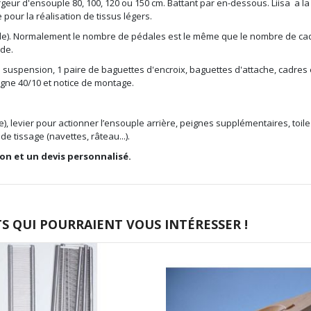
argeur d'ensouple 80, 100, 120 ou 150 cm. Battant par en-dessous.
Liisa
a la
 pour la réalisation de
tissus
légers.
ande). Normalement le nombre de pédales est le même que le nombre de ca
nde.
de suspension, 1 paire de baguettes d'encroix, baguettes d'attache, cadres 
igne 40/10 et notice de montage.
e), levier pour actionner l’ensouple arrière, peignes supplémentaires, toile
e tissage (navettes, râteau...).
on et un devis personnalisé.
 QUI POURRAIENT VOUS INTÉRESSER !