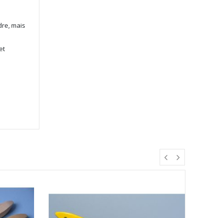
dre, mais
et