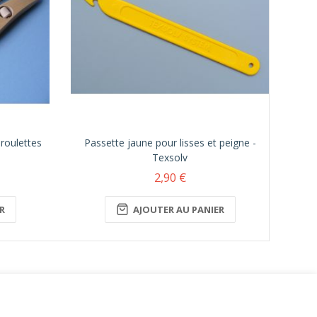
roulettes
Passette jaune pour lisses et peigne -
Sy
Texsolv
l’
2,90 €
R
AJOUTER AU PANIER