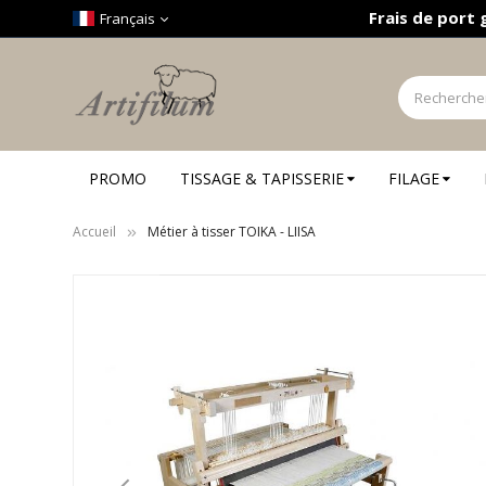
Panneau de gestion des cookies
Frais de port 
Français
PROMO
TISSAGE & TAPISSERIE
FILAGE
Accueil
Métier à tisser TOIKA - LIISA
Skip
to
the
end
of
the
images
gallery