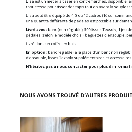
the
Liisa est un métier à tisser en contremarches, disponible l
images
robustesse pour
tisser
des
tapis
tout en ayant la souplesse
gallery
Liisa peut être équipé de 4, 8 ou 12 cadres (16 sur comm
une quantité différente de pédales est possible sur dema
Livré avec :
banc (non réglable), 500 lisses Texsolv, 1 jeu 
pédales (selon le modèle choisi), baguettes d'ensouple, pe
Livré dans un coffre en bois.
En option
: banc réglable (à la place d'un banc non réglabl
d'ensouple, lisses Texsolv supplémentaires et accessoires d
N'hésitez pas à nous contacter pour plus d'informati
NOUS AVONS TROUVÉ D’AUTRES PRODUITS