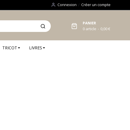
Connexion
Créer un compte
PANIER
0
article
0,00 €
TRICOT
LIVRES