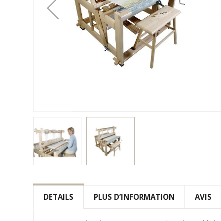
Skip
to
the
DETAILS
PLUS D’INFORMATION
AVIS
beginning
of