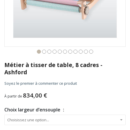
Skip
to
Métier à tisser de table, 8 cadres -
the
Ashford
beginning
of
Soyez le premier à commenter ce produit
the
images
834,00 €
À partir de
gallery
Choix largeur d’ensouple