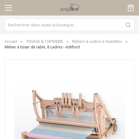
Panneau de gestion des cookies
Accueil
TISSAGE & TAPISSERIE
Métiers à cadres à manettes
Métier à tisser de table, 8 cadres - Ashford
Skip
to
the
end
of
the
images
gallery