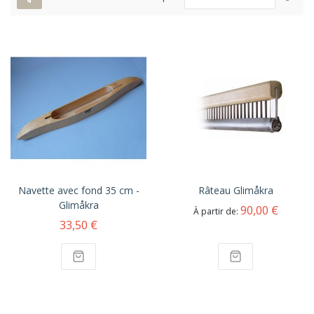
ord
déc
Navette avec fond 35 cm -
Râteau Glimåkra
Glimåkra
90,00 €
À partir de
33,50 €