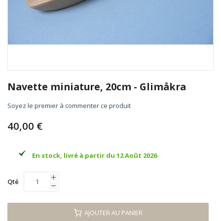
Skip
to
Navette miniature, 20cm - Glimåkra
the
beginning
Soyez le premier à commenter ce produit
of
the
40,00 €
images
gallery
En stock, livré à partir du 12 Août 2026
Qté
AJOUTER AU PANIER