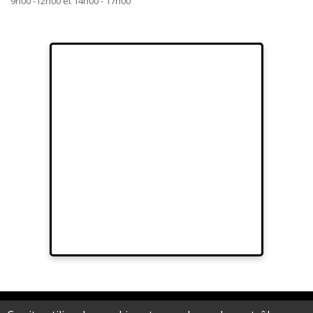
9h00 -12h00 et 14h00 - 17h00
© 2012 Sarl Au fil de Lina - Artifilum au capital de 15.000,00 € - RCS