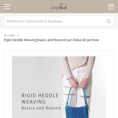
Panneau de gestion des cookies
Accueil
Rigid Heddle Weaving Basics and Beyond par Deborah Jarchow
Skip
to
the
end
of
the
images
gallery