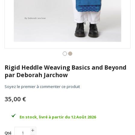
Skip
to
Rigid Heddle Weaving Basics and Beyond
the
par Deborah Jarchow
beginning
of
Soyez le premier à commenter ce produit
the
images
35,00 €
gallery
En stock, livré à partir du 12 Août 2026
Qté