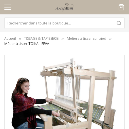
Panneau de gestion des cookies
Accueil
TISSAGE & TAPISSERIE
Métiers à tisser sur pied
Métier à tisser TOIKA - EEVA
Skip
to
the
end
of
the
images
gallery