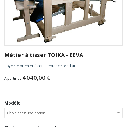
Skip
to
Métier à tisser TOIKA - EEVA
the
beginning
Soyez le premier à commenter ce produit
of
the
4 040,00 €
À partir de
images
gallery
Modèle