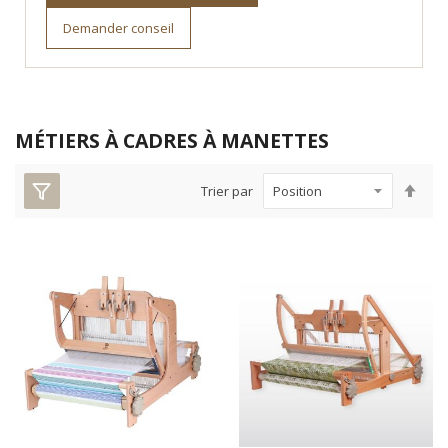
Demander conseil
MÉTIERS À CADRES À MANETTES
Par
Trier par
ord
déc