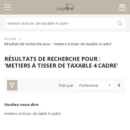
Panneau de gestion des cookies
Accueil
Résultats de recherche pour : 'metiers à tisser de taxable 4 cadre'
RÉSULTATS DE RECHERCHE POUR :
'METIERS À TISSER DE TAXABLE 4 CADRE'
Par
Trier par
ord
croi
Vouliez-vous dire
metiers à tisser de table 4 cadre